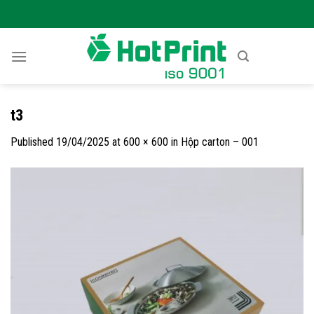
Skip
to
content
t3
Published
19/04/2025
at
600 × 600
in
Hộp carton – 001